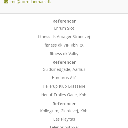
md@formdanmark.dk
Referencer
Enrum Slot
fitness dk Amager Strandvej
fitness dk VIP Kbh. Ø.
fitness dk Valby
Referencer
Guldsmedgade, Aarhus
Hambros Allé
Hellerup Klub Brasserie
Herluf Trolles Gade, Kbh.
Referencer
Kollegium, Glentevej, Kbh.
Las Playitas
Telenor butikker